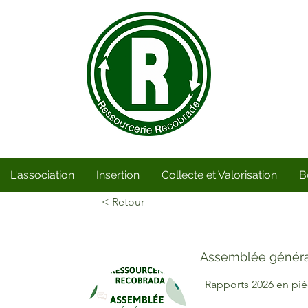
L'association
Insertion
Collecte et Valorisation
B
< Retour
Assemblée généra
Rapports 2026 en piè