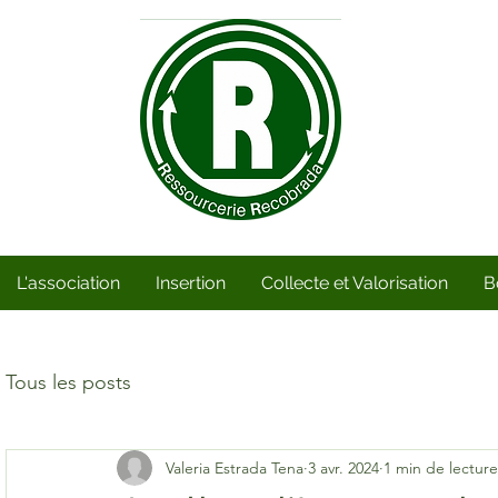
L'association
Insertion
Collecte et Valorisation
B
Tous les posts
Valeria Estrada Tena
3 avr. 2024
1 min de lecture