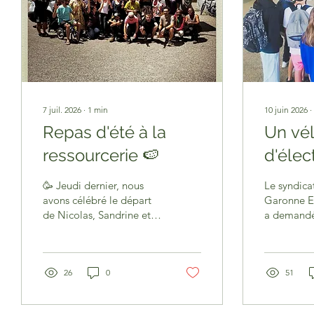
7 juil. 2026
∙
1
min
10 juin 2026
∙
Repas d'été à la
Un vé
ressourcerie 🍉
d'élec
dans n
🥳 Jeudi dernier, nous
Le syndica
🔌🦵
avons célébré le départ
Garonne E
de Nicolas, Sandrine et
a demandé
Matthieu autour d'un
Ressource
repas partagé, en
de réaliser
présence de toutes les
générateur 
équipes salariées et
26
0
grâce à sa
51
bénévoles de la
pédalage, 
ressourcerie 🙌 🌞 Un
tourner un