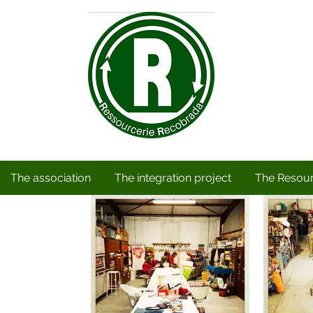
The association
The integration project
The Resour