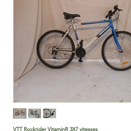
VTT Rockrider VitaminR 3X7 vitesses