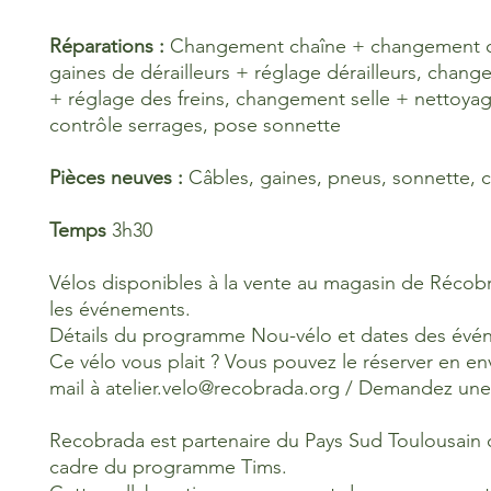
Réparations :
Changement
chaîne
+
changement c
gaines de dérailleurs +
réglage dérailleurs,
chang
+
réglage des
freins, changement selle +
nettoya
contrôle serrages,
pose sonnette
Pièces neuves :
Câbles, gaines, pneus, sonnette, 
Temps
3h30
Vélos disponibles à la vente au magasin de Récob
les événements.
Détails du programme Nou-vélo et dates des év
Ce vélo vous plait ? Vous pouvez le réserver en e
mail à atelier.velo@recobrada.org / Demandez une 
Recobrada est partenaire du Pays Sud Toulousain 
cadre du programme Tims.